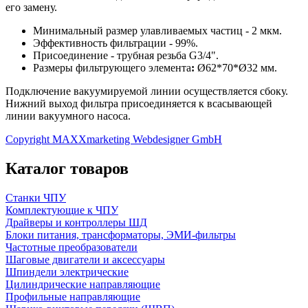
его замену.
Минимальный размер улавливаемых частиц - 2 мкм.
Эффективность фильтрации - 99%.
Присоединение - трубная резьба G3/4".
Размеры фильтрующего элемента
:
Ø62*70*Ø32 мм.
Подключение вакуумируемой линии осуществляется сбоку.
Нижний выход фильтра присоединяется к всасывающей
линии вакуумного насоса.
Copyright MAXXmarketing Webdesigner GmbH
Каталог товаров
Станки ЧПУ
Комплектующие к ЧПУ
Драйверы и контроллеры ШД
Блоки питания, трансформаторы, ЭМИ-фильтры
Частотные преобразователи
Шаговые двигатели и аксессуары
Шпиндели электрические
Цилиндрические направляющие
Профильные направляющие