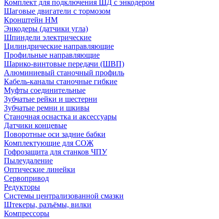
Комплект для подключения ШД с энкодером
Шаговые двигатели с тормозом
Кронштейн HM
Энкодеры (датчики угла)
Шпиндели электрические
Цилиндрические направляющие
Профильные направляющие
Шарико-винтовые передачи (ШВП)
Алюминиевый станочный профиль
Кабель-каналы станочные гибкие
Муфты соединительные
Зубчатые рейки и шестерни
Зубчатые ремни и шкивы
Станочная оснастка и аксессуары
Датчики концевые
Поворотные оси задние бабки
Комплектующие для СОЖ
Гофрозащита для станков ЧПУ
Пылеудаление
Оптические линейки
Сервопривод
Редукторы
Системы централизованной смазки
Штекеры, разъёмы, вилки
Компрессоры