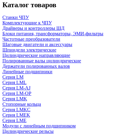
Каталог товаров
Станки ЧПУ
Комплектующие к ЧПУ
Драйверы и контроллеры ШД
Блоки питания, трансформаторы, ЭМИ-фильтры
Частотные преобразователи
Шаговые двигатели и аксессуары
Шпиндели электрические
Цилиндрические направляющие
Полированные валы цилиндрические
Держатели полированных валов
Линейные подшипники
Серия LM
Серия LML
Серия LM-AJ
Серия LM-OP
Серия LMK
Стопорные кольца
Серия LMKC
Серия LMEK
Серия LME
Модули с линейным подшипником
Цилиндрические рельсы