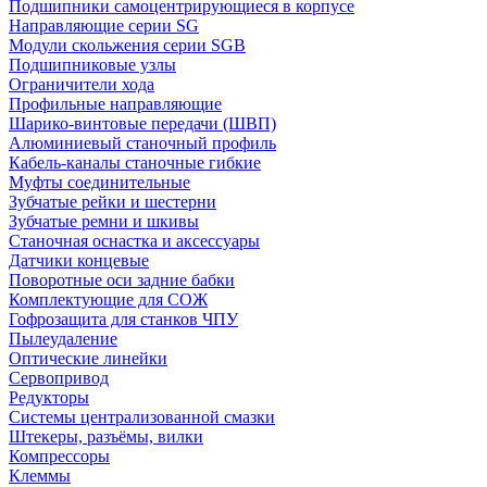
Подшипники самоцентрирующиеся в корпусе
Направляющие серии SG
Модули скольжения серии SGB
Подшипниковые узлы
Ограничители хода
Профильные направляющие
Шарико-винтовые передачи (ШВП)
Алюминиевый станочный профиль
Кабель-каналы станочные гибкие
Муфты соединительные
Зубчатые рейки и шестерни
Зубчатые ремни и шкивы
Станочная оснастка и аксессуары
Датчики концевые
Поворотные оси задние бабки
Комплектующие для СОЖ
Гофрозащита для станков ЧПУ
Пылеудаление
Оптические линейки
Сервопривод
Редукторы
Системы централизованной смазки
Штекеры, разъёмы, вилки
Компрессоры
Клеммы