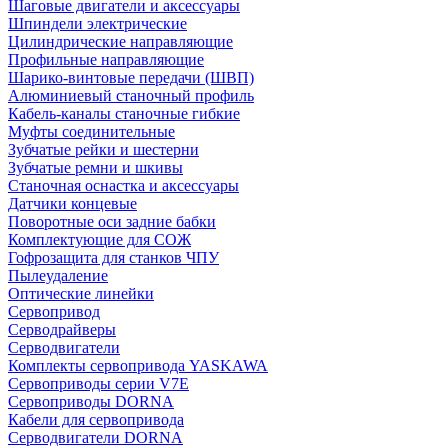
Шаговые двигатели и аксессуары
Шпиндели электрические
Цилиндрические направляющие
Профильные направляющие
Шарико-винтовые передачи (ШВП)
Алюминиевый станочный профиль
Кабель-каналы станочные гибкие
Муфты соединительные
Зубчатые рейки и шестерни
Зубчатые ремни и шкивы
Станочная оснастка и аксессуары
Датчики концевые
Поворотные оси задние бабки
Комплектующие для СОЖ
Гофрозащита для станков ЧПУ
Пылеудаление
Оптические линейки
Сервопривод
Серводрайверы
Серводвигатели
Комплекты сервопривода YASKAWA
Сервоприводы серии V7E
Сервоприводы DORNA
Кабели для сервопривода
Серводвигатели DORNA