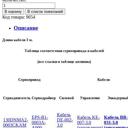
Код товара: 9654
Описание
Длина кабеля 3 м.
Таблица соответствия сервопривода и кабелей
(все ссылки в таблице активны)
Сервопривод
Кабели
Серводвигатель
Серводрайвер
Силовой
Управление
Энкодерны
Кабель
EPS-B1-
Кабель KE-
Кабель BB-
130DNMA2-
DE-002-
0003A-
007-3.0
031-3.0
0003CKAM
3.0
A000
(управление)
(энкодерны