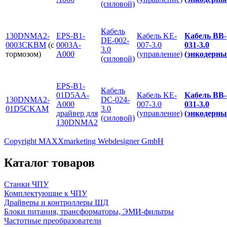
(силовой)
Кабель
130DNMA2-
EPS-B1-
Кабель KE-
Кабель BB-
DE-002-
0003CKBM
(с
0003A-
007-3.0
031-3.0
3.0
тормозом)
A000
(управление)
(энкодерны
(силовой)
EPS-B1-
Кабель
01D5AA-
Кабель KE-
Кабель BB-
130DNMA2-
DC-024-
A000
007-3.0
031-3.0
01D5CKAM
3.0
драйвер для
(управление)
(энкодерны
(силовой)
130DNMA2
Copyright MAXXmarketing Webdesigner GmbH
Каталог товаров
Станки ЧПУ
Комплектующие к ЧПУ
Драйверы и контроллеры ШД
Блоки питания, трансформаторы, ЭМИ-фильтры
Частотные преобразователи