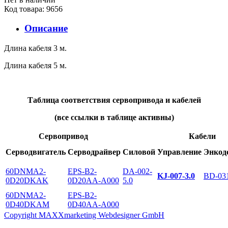
Код товара: 9656
Описание
Длина кабеля 3 м.
Длина кабеля 5 м.
Таблица соответствия сервопривода и кабелей
(все ссылки в таблице активны)
Сервопривод
Кабели
Серводвигатель
Серводрайвер
Силовой
Управление
Энкод
60DNMA2-
EPS-B2-
DA-002-
KJ-007-3.0
BD-031
0D20DKAK
0D20AA-A000
5.0
60DNMA2-
EPS-B2-
0D40DKAM
0D40AA-A000
Copyright MAXXmarketing Webdesigner GmbH