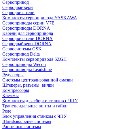
Сервопривод
Серводрайверы
Серводвигатели
Комплекты сервопривода YASKAWA
Сервоприводы серии V7E
Сервоприводы DORNA
Кабели для сервопривода
Серводвигатели DORNA
Серводрайверы DORNA
Сервосистемы GSK
Сервопривод Delta
Комплекты сервопривода SZGH
Сервоприводы Wecon
Сервоприводы Leadshine
Редукторы
Системы централизованной смазки
Штекеры, разъёмы, вилки
Компрессоры
Клеммы
Комплекты для сборки станков с ЧПУ
Трапецеидальные винты и гайки
Реле
Блок управления станком с ЧПУ
Шлифовальные системы
Расточные системы