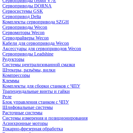
Сервоприводы серии V7E
Сервоприводы DORNA
Сервосистемы GSK
Сервопривод Delta
Комплекты сервопривода SZGH
Сервоприводы Wecon
Сервомоторы Wecon
Серводрайверы Wecon
Кабели для сервопривода Wecon
Аксессуары для сервоприводов Wecon
Сервоприводы Leadshine
Редукторы
Системы централизованной смазки
Штекеры, разъёмы, вилки
Компрессоры
Клеммы
Комплекты для сборки станков с ЧПУ
Трапецеидальные винты и гайки
Реле
Блок управления станком с ЧПУ
Шлифовальные системы
Расточные системы
Системы измерения и позиционирования
Асинхронные моторы
Токарно-фрезерная обработка