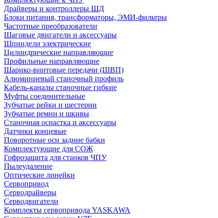
Драйверы и контроллеры ШД
Блоки питания, трансформаторы, ЭМИ-фильтры
Частотные преобразователи
Шаговые двигатели и аксессуары
Шпиндели электрические
Цилиндрические направляющие
Профильные направляющие
Шарико-винтовые передачи (ШВП)
Алюминиевый станочный профиль
Кабель-каналы станочные гибкие
Муфты соединительные
Зубчатые рейки и шестерни
Зубчатые ремни и шкивы
Станочная оснастка и аксессуары
Датчики концевые
Поворотные оси задние бабки
Комплектующие для СОЖ
Гофрозащита для станков ЧПУ
Пылеудаление
Оптические линейки
Сервопривод
Серводрайверы
Серводвигатели
Комплекты сервопривода YASKAWA