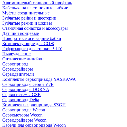
Алюминиевый станочный профиль
Кабель-каналы станочные гибкие
Муфты соединительные
Зубчатые рейки и шестерни
Зубчатые ремни и шкивы
Станочная оснастка и аксессуары
Датчики концевые
Поворотные оси задние бабки
Комплектующие для СОЖ
Гофрозащита для станков ЧПУ
Пылеудаление
Оптические линейки
Сервопривод
Серводрайверы
Серводвигатели
Комплекты сервопривода YASKAWA
Сервоприводы серии V7E
Сервоприводы DORNA
Сервосистемы GSK
Сервопривод Delta
Комплекты сервопривода SZGH
Сервоприводы Wecon
Сервомоторы Wecon
Серводрайверы Wecon
Кабели для сервопривода Wecon