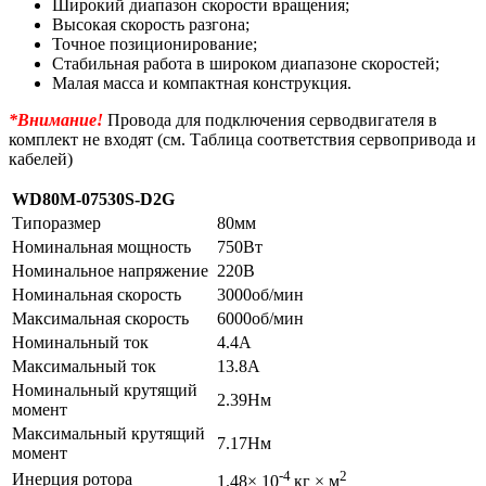
Широкий диапазон скорости вращения;
Высокая скорость разгона;
Точное позиционирование;
Стабильная работа в широком диапазоне скоростей;
Малая масса и компактная конструкция.
*Внимание!
Провода для подключения серводвигателя в
комплект не входят (см. Таблица соответствия сервопривода и
кабелей)
WD80M-07530S-D2G
Типоразмер
80мм
Номинальная мощность
750Вт
Номинальное напряжение
220В
Номинальная скорость
3000об/мин
Максимальная скорость
6000об/мин
Номинальный ток
4.4А
Максимальный ток
13.8А
Номинальный крутящий
2.39Нм
момент
Максимальный крутящий
7.17Нм
момент
-4
2
Инерция ротора
1.48× 10
кг × м