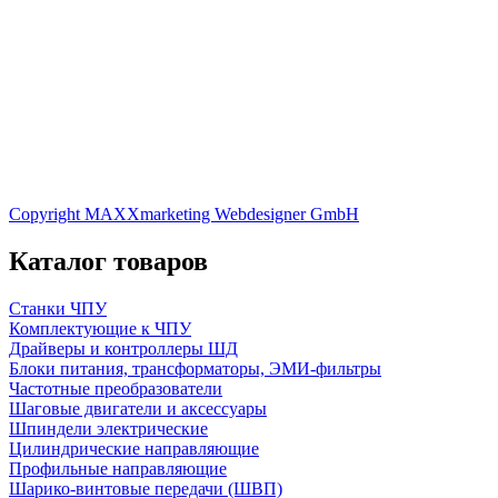
Copyright MAXXmarketing Webdesigner GmbH
Каталог товаров
Станки ЧПУ
Комплектующие к ЧПУ
Драйверы и контроллеры ШД
Блоки питания, трансформаторы, ЭМИ-фильтры
Частотные преобразователи
Шаговые двигатели и аксессуары
Шпиндели электрические
Цилиндрические направляющие
Профильные направляющие
Шарико-винтовые передачи (ШВП)