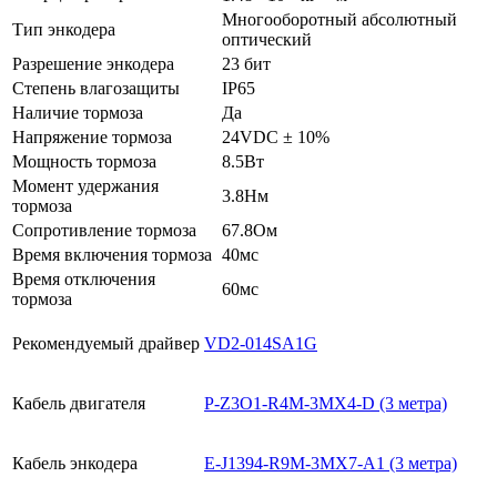
Многооборотный абсолютный
Тип энкодера
оптический
Разрешение энкодера
23 бит
Степень влагозащиты
IP65
Наличие тормоза
Да
Напряжение тормоза
24VDC ± 10%
Мощность тормоза
8.5Вт
Момент удержания
3.8Нм
тормоза
Сопротивление тормоза
67.8Ом
Время включения тормоза
40мс
Время отключения
60мс
тормоза
Рекомендуемый драйвер
VD2-014SA1G
Кабель двигателя
P-Z3O1-R4M-3MX4-D (3 метра)
Кабель энкодера
E-J1394-R9M-3MX7-A1 (3 метра)