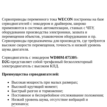
Cервоприводы переменного тока
WECON
построены на базе
серводвигателей с энкодером и драйвером, широко
применяются в системах автоматизации, станках с ЧПУ,
оборудовании производства электроники, захвата и
перемещения объектов, упаковочном оборудовании и пр.
Сервоприводы предназначены для производств, где требуются
высокие скорости перемещения, точность и низкий уровень
шума двигателя.
Серводвигатель с энкодером
W
D
80M-07530
S
-
D
2
G
представляет собой трехфазный бесколлекторный
электродвигатель с высоким КПД.
Преимущества серводвигателей:
Высокая мощность при малых размерах;
Высокий крутящий момент;
Быстрый разгон и торможение;
Постоянное и бесперебойное отслеживание положения;
Низкий уровень шума, отсутствие вибраций и
резонанса;