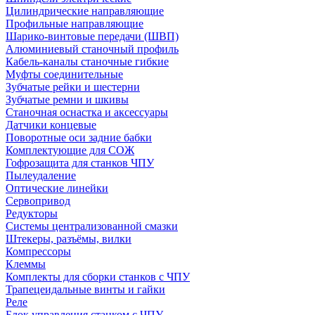
Цилиндрические направляющие
Профильные направляющие
Шарико-винтовые передачи (ШВП)
Алюминиевый станочный профиль
Кабель-каналы станочные гибкие
Муфты соединительные
Зубчатые рейки и шестерни
Зубчатые ремни и шкивы
Станочная оснастка и аксессуары
Датчики концевые
Поворотные оси задние бабки
Комплектующие для СОЖ
Гофрозащита для станков ЧПУ
Пылеудаление
Оптические линейки
Сервопривод
Редукторы
Системы централизованной смазки
Штекеры, разъёмы, вилки
Компрессоры
Клеммы
Комплекты для сборки станков с ЧПУ
Трапецеидальные винты и гайки
Реле
Блок управления станком с ЧПУ