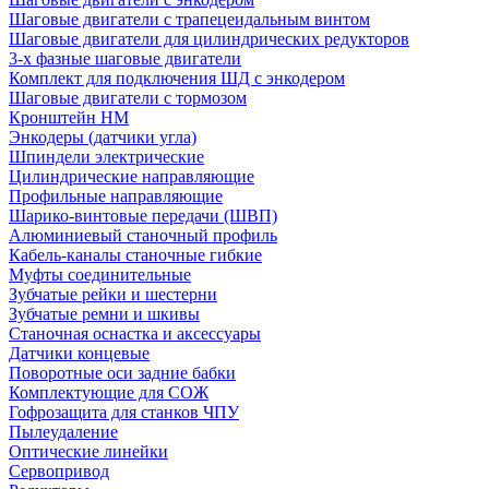
Шаговые двигатели с трапецеидальным винтом
Шаговые двигатели для цилиндрических редукторов
3-х фазные шаговые двигатели
Комплект для подключения ШД с энкодером
Шаговые двигатели с тормозом
Кронштейн HM
Энкодеры (датчики угла)
Шпиндели электрические
Цилиндрические направляющие
Профильные направляющие
Шарико-винтовые передачи (ШВП)
Алюминиевый станочный профиль
Кабель-каналы станочные гибкие
Муфты соединительные
Зубчатые рейки и шестерни
Зубчатые ремни и шкивы
Станочная оснастка и аксессуары
Датчики концевые
Поворотные оси задние бабки
Комплектующие для СОЖ
Гофрозащита для станков ЧПУ
Пылеудаление
Оптические линейки
Сервопривод