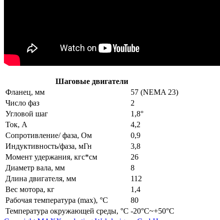
Шаговые двигатели
Фланец, мм
57 (NEMA 23)
Число фаз
2
Угловой шаг
1,8°
Ток, А
4,2
Сопротивление/ фаза, Ом
0,9
Индуктивность/фаза, мГн
3,8
Момент удержания, кгc*см
26
Диаметр вала, мм
8
Длина двигателя, мм
112
Вес мотора, кг
1,4
Рабочая температура (max), °С
80
Температура окружающей среды, °С
-20°С~+50°С