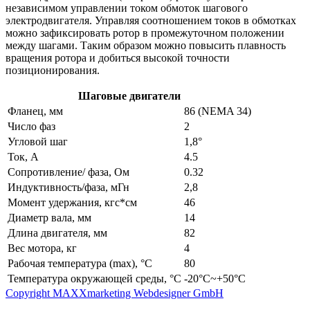
независимом управлении током обмоток шагового
электродвигателя. Управляя соотношением токов в обмотках
можно зафиксировать ротор в промежуточном положении
между шагами. Таким образом можно повысить плавность
вращения ротора и добиться высокой точности
позиционирования.
Шаговые двигатели
Фланец, мм
86 (NEMA 34)
Число фаз
2
Угловой шаг
1,8°
Ток, А
4.5
Сопротивление/ фаза, Ом
0.32
Индуктивность/фаза, мГн
2,8
Момент удержания, кгc*см
46
Диаметр вала, мм
14
Длина двигателя, мм
82
Вес мотора, кг
4
Рабочая температура (max), °С
80
Температура окружающей среды, °С
-20°С~+50°С
Copyright MAXXmarketing Webdesigner GmbH