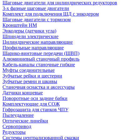
Шаговые двигатели для цилиндрических редукторов
3-х фазные шаговые двигатели
Комплект для подключения ШД с энкодером
Шаговые двигатели с тормозом
Кронштейн HM
Энкодеры (датчики угла)
Шпиндели электрические
Цилиндрические направляющие
Профильные направляющие
Шарико-винтовые передачи (ШВП)
Алюминиевый станочный профиль
Кабель-каналы станочные гибкие
Муфты соединительные
Зубчатые рейки и шестерни
Зубчатые ремни и шкивы
Станочная оснастка и аксессуары
Датчики концевые
Поворотные оси задние бабки
Комплектующие для СОЖ
Гофрозащита для станков ЧПУ
Пылеудаление
Оптические линейки
Сервопривод
Редукторы
Системы централизованной смазки